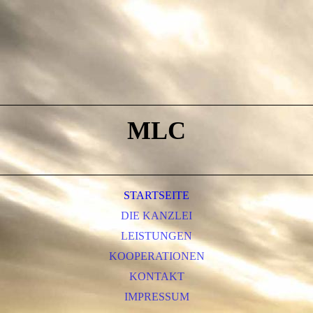
MLC
STARTSEITE
DIE KANZLEI
LEISTUNGEN
KOOPERATIONEN
KONTAKT
IMPRESSUM