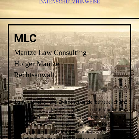
DATENSCHUTZHINWEISE
MLC
Mantze Law Consulting
Holger Mantze
Rechtsanwalt
__________________________________________________
Als Wirtschafts- und Zivilrechtskanzlei betreue ich im
Wesentlichen kleine und mittelständische
Unternehmen, Family Offices, Freiberufler und
Privatleute im Zivil- und öffentlichen Recht mit
Schwerpunkten im Immobilienrecht, zivilen und