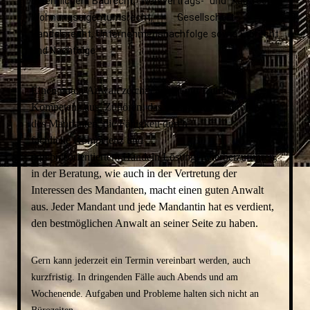
öffentlichen Baurecht, Werkvertrags- und Kaufrecht,
Wohnungseigentumsrecht, Gesellschaft- und
Handelsrecht, Unternehmensnachfolge sowie Erbrecht
und Nachfolge.
Einen guten Anwalt zeichnet nicht nur fachliche
Kompetenz aus.
Zuhören, das Gespür für die Probleme
des Mandanten,
die Fähigkeit durch
fachliche Kompetenz und
ergebni
sorientiertem
Handeln
Lösungen herbeizuführen
,
in der Beratung, wie
auch in der Vertretung der
Interessen des Mandanten, macht einen guten Anwalt
aus. Jeder
Mandant und jede Mandantin hat es verdient,
den b
estmöglichen Anwalt an seiner Seite zu haben.
Gern kann jederzeit ein Termin vereinbart werden, auch
kurzfristig. In dringenden Fälle auch Abends und am
Wochenende. Aufgaben und Probleme halten sich nicht an